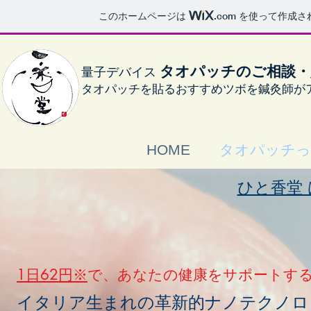
このホームページは
.com
を使って作成さ
タオパッチ
の
ご相談・
量子デバイス
タオパッチを貼るおすすめツボを鍼灸師が
HOME
タオパッチっ
ひと香堂
1日62円※
で、あなたの健康をサポートす
イタリア生まれの革新的​ナノテクノロ