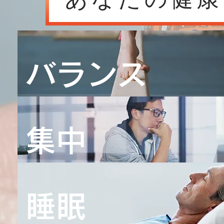
​バランス
集中
睡眠