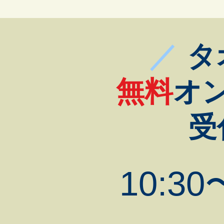
／
タ
無料
オ
受
10:30